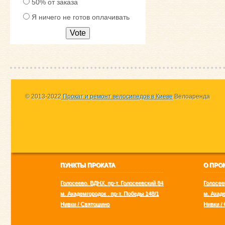
50% от заказа
Я ничего не готов оплачивать
Vote
© 2013-2022
Прокат и ремонт велосипедов в Киеве
Велоаренда
ПУНКТЫ ПРОКАТА
О ПРО
Голосеево. ВДНХ. пр-т. Голосеевский 84
Голосее
м. Академгородок . пр-т. Победы 148/1
м. Акаде
Нивки / Святошино
Нивки /