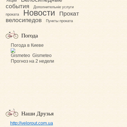
Акции
события
Дополнительніе услуги
Новости
Прокат
проката
велосипедов
Пункты проката
Погода
Погода в Киеве
Gismeteo
Прогноз на 2 недели
Наши Друзья
http://velorout.com.ua