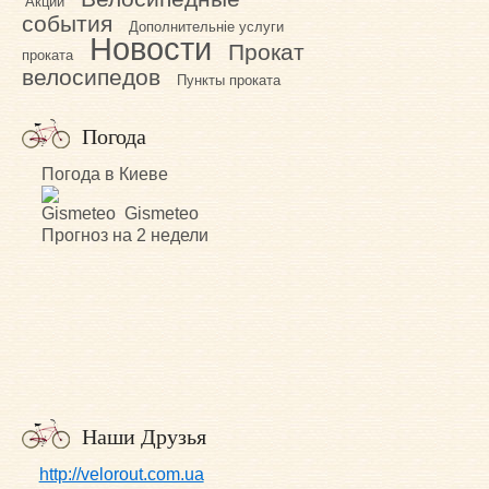
Акции
события
Дополнительніе услуги
Новости
Прокат
проката
велосипедов
Пункты проката
Погода
Погода в Киеве
Gismeteo
Прогноз на 2 недели
Наши Друзья
http://velorout.com.ua