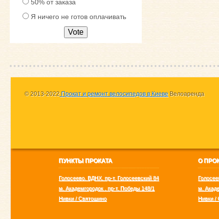
50% от заказа
Я ничего не готов оплачивать
Vote
© 2013-2022
Прокат и ремонт велосипедов в Киеве
Велоаренда
ПУНКТЫ ПРОКАТА
О ПРО
Голосеево. ВДНХ. пр-т. Голосеевский 84
Голосее
м. Академгородок . пр-т. Победы 148/1
м. Акаде
Нивки / Святошино
Нивки /