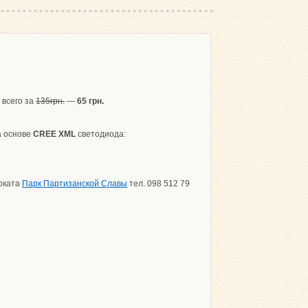
всего за
135грн.
—
65 грн.
а основе
CREE XML
светодиода:
оката
Парк Партизанской Славы
тел. 098 512 79